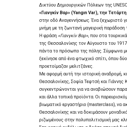
Δικτύου Δημιουργικών Πόλεων της UNESCO
«Γιανγκίν Βαρ» (Yangın Var), την Τετάρτη
στην οδό Αναγεννήσεως. Ένα ξεχωριστό γ
μνήμη με τη ζωντανή μαγειρική παράδοση 
Η φράση
«Γιανγκίν Βαρ»
, που στα τουρκικ
της Θεσσαλονίκης τον Αύγουστο του 1917,
πάντα το πρόσωπο της πόλης. Σύμφωνα με
ξεκίνησε από ένα φτωχικό σπίτι, όπου δύο
προετοίμαζαν μελιτζάνες.
Με αφορμή αυτή την ιστορική αναδρομή, κ
Θεσσαλονίκης, Σοφία Τεφτσή και Γιάννης 
συγκεντρώνονται για να αναβιώσουν παρα
και άλλα τοπικά προϊόντα. Οι παρευρισκό
βιωματικό εργαστήριο (masterclass), να 
Θεσσαλονίκης και να δοκιμάσουν μοναδικ
ριζωμένους στην πολυπολιτισμική μας κλ