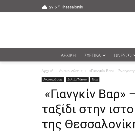
C
29.5
Thessaloniki
ΑΡΧΙΚΉ
ΣΧΕΤΙΚΆ
UNESCO
Αρχική
Ανακοινώσεις
«Γιανγκίν Βαρ» – Ένα γαστρο
Ανακοινώσεις
Δελτία Τύπου
Νέα
«Γιανγκίν Βαρ» 
ταξίδι στην ιστο
της Θεσσαλονίκ