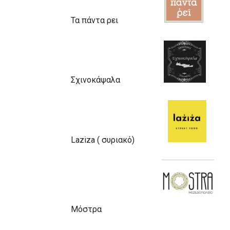
Τα πάντα ρει
Σχινοκάψαλα
Laziza ( συριακό)
Μόστρα