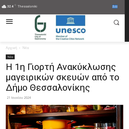
C
32.4
Thessaloniki
Αρχική
Νέα
Νέα
Η 1η Γιορτή Ανακύκλωσης
μαγειρικών σκευών από το
Δήμο Θεσσαλονίκης
21 Ιουνίου 2024