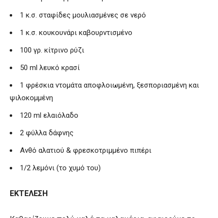
1 κ.σ. σταφίδες μουλιασμένες σε νερό
1 κ.σ. κουκουνάρι καβουρντισμένο
100 γρ. κίτρινο ρύζι
50
ml
λευκό κρασί
1 φρέσκια ντομάτα αποφλοιωμένη, ξεσποριασμένη και
ψιλοκομμένη
120
ml
ελαιόλαδο
2 φύλλα δάφνης
Ανθό αλατιού & φρεσκοτριμμένο πιπέρι
1/2 λεμόνι (το χυμό του)
ΕΚΤΕΛΕΣΗ