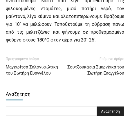
ανακατεύουμε. Μετά από λίγο προσθέτουμε τις
ψιλοκομμένες ντομάτες, μισό ποτήρι νερό, τον
μαϊντανό, λίγο κύμινο και αλατοπιπερώνουμε. Βράζουμε
για 10΄ να μελώσουν. Τοποθετούμε τη σύβραση πάνω
από τις μελιτζάνες και ψήνουμε σε προθερμασμένο
φούρνο στους 180⁰
C
στον αέρα για 20΄-25΄.
Προηγούμενο άρθρο
Επόμενο άρθρο
Μαγειρίτσα Σαλονικιώτικη
Σουτζουκάκια Σμυρνέικα του
του Σωτήρη Ευαγγέλου
Σωτήρη Ευαγγέλου
Αναζήτηση