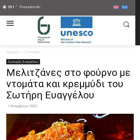
C
29.1
Thessaloniki
Αρχική
Συνταγές
Συνταγές Ευαγγέλου
Μελιτζάνες στο φούρνο με
ντομάτα και κρεμμύδι του
Σωτήρη Ευαγγέλου
1 Νοεμβρίου 2023