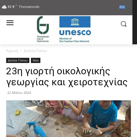
C
31.9
Thessaloniki
Αρχική
Δελτία Τύπου
Δελτία Τύπου
Νέα
23η γιορτή οικολογικής
γεωργίας και χειροτεχνίας
22 Μαΐου 2024