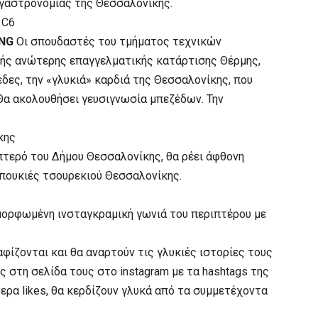
ς γαστρονομίας της Θεσσαλονίκης.
 C6
ING
Οι σπουδαστές του τμήματος τεχνικών
λής ανώτερης επαγγελματικής κατάρτισης Θέρμης,
ες, την «γλυκιά» καρδιά της Θεσσαλονίκης, που
 Θα ακολουθήσει γευσιγνωσία μπεζέδων. Την
κης
ίπτερό του Δήμου Θεσσαλονίκης, θα ρέει άφθονη
μπουκιές τσουρεκιού Θεσσαλονίκης.
αμορφωμένη ινσταγκραμική γωνιά του περιπτέρου με
φίζονται και θα αναρτούν τις γλυκιές ιστορίες τους
 στη σελίδα τους στο instagram με τα hashtags της
ερα likes, θα κερδίζουν γλυκά από τα συμμετέχοντα