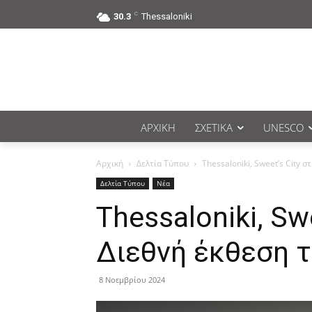
C
30.3
Thessaloniki
ΑΡΧΙΚΉ
ΣΧΕΤΙΚΆ
UNESCO
Αρχική
Δελτία Τύπου
Thessaloniki, Sweet’s City 
Δελτία Τύπου
Νέα
Thessaloniki, Sw
Διεθνή έκθεση τ
8 Νοεμβρίου 2024