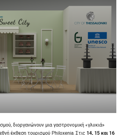
σμού, διοργανώνουν μια γαστρονομική «γλυκιά»
εθνή έκθεση τουρισμού Philoxenia. Στις
14,
15 και 16