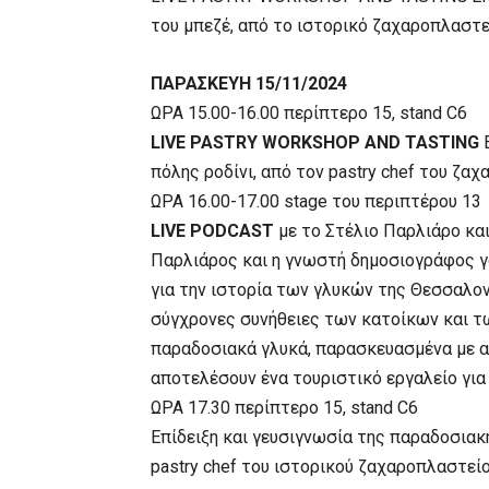
του μπεζέ, από το ιστορικό ζαχαροπλαστε
ΠΑΡΑΣΚΕΥΗ 15/11/2024
ΩΡΑ 15.00-16.00 περίπτερο 15, stand C6
LIVE PASTRY WORKSHOP AND TASTING
Ε
πόλης ροδίνι, από τον pastry chef του ζαχ
ΩΡΑ 16.00-17.00 stage του περιπτέρου 13
LIVE PODCAST
με το Στέλιο Παρλιάρο και
Παρλιάρος και η γνωστή δημοσιογράφος γ
για την ιστορία των γλυκών της Θεσσαλονί
σύγχρονες συνήθειες των κατοίκων και τ
παραδοσιακά γλυκά, παρασκευασμένα με α
αποτελέσουν ένα τουριστικό εργαλείο για
ΩΡΑ 17.30 περίπτερο 15, stand C6
Επίδειξη και γευσιγνωσία της παραδοσια
pastry chef του ιστορικού ζαχαροπλαστείο