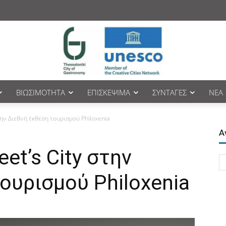
ΒΙΩΣΙΜΌΤΗΤΑ
ΕΠΙΣΚΈΨΙΜΑ
ΣΥΝΤΑΓΈΣ
ΝΈΑ
στην Διεθνή έκθεση τουρισμού Philoxenia
Α
eet’s City στην
ουρισμού Philoxenia