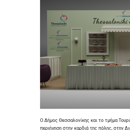
Ο Δήμος Θεσσαλονίκης και το τμήμα Τουρι
περιήγηση στην καρδιά της πόλης, στην Δι