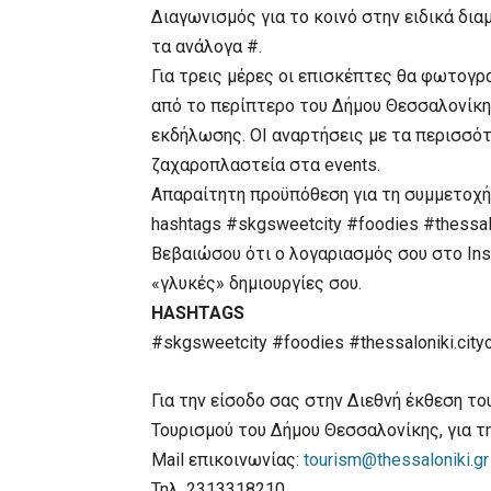
Διαγωνισμός για το κοινό στην ειδικά δι
τα ανάλογα #.
Για τρεις μέρες οι επισκέπτες θα φωτογρα
από το περίπτερο του Δήμου Θεσσαλονίκης
εκδήλωσης. ΟΙ αναρτήσεις με τα περισσότ
ζαχαροπλαστεία στα events.
Απαραίτητη προϋπόθεση για τη συμμετοχή 
hashtags #skgsweetcity #foodies #thessal
Βεβαιώσου ότι ο λογαριασμός σου στο Inst
«γλυκές» δημιουργίες σου.
HASHTAGS
#skgsweetcity #foodies #thessaloniki.cit
Για την είσοδο σας στην Διεθνή έκθεση το
Τουρισμού του Δήμου Θεσσαλονίκης, για 
Mail επικοινωνίας:
tourism@thessaloniki.gr
Τηλ. 2313318210