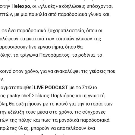
 στην
Helexpo
, οι «γλυκές» εκδηλώσεις υπόσχονται
πτών, με μια ποικιλία από παραδοσιακά γλυκά και
 σε ένα παραδοσιακό ζαχαροπλαστείο, όπου οι
ακαλύψουν τα μυστικά των τοπικών γλυκών της
παρουσιάσουν live εργαστήρια, όπου θα
λης, τα τρίγωνα Πανοράματος, τα ροδίνια, το
κοινό στον χρόνο, για να ανακαλύψει τις γεύσεις που
ν.
ραγματοποιηθεί
LIVE PODCAST
με το Στέλιο
ος pastry chef Στέλιος Παρλιάρος και η γνωστή
η, θα συζητήσουν με το κοινό για την ιστορία των
ην εξέλιξη τους μέσα στο χρόνο, τις σύγχρονες
τών της πόλης και πως τα μοναδικά παραδοσιακά
 πρώτες ύλες, μπορούν να αποτελέσουν ένα