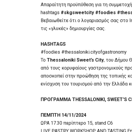
Απαραίτητη προϋπόθεση για τη συμμετοχή 
hashtags
#skgsweetcity #foodies #thess
Βεβαιωθείτε ότι ο λογαριασμός σας στο In
τις «γλυκές» δημιουργίες σας.
HASHTAGS
#foodies #thessaloniki.cityofgastronomy
Το
Thessaloniki Sweet’s City
, του Δήμου 
από τους κορυφαίους γαστρονομικούς πρ
αποσκοπεί στην προώθηση της τοπικής κο
ενίσχυση του τουρισμού από την Ελλάδα κ
ΠΡΟΓΡΑΜΜΑ THESSALONIKI, SWEET’S C
ΠΕΜΠΤΗ 14/11/2024
ΩΡΑ 17.30 περίπτερο 15, stand C6
LIVE PASTRY WORKSHOP AND TASTING Επίδ