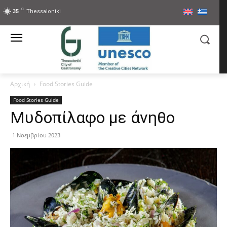
C
35
Thessaloniki
Αρχική
Food Stories Guide
Food Stories Guide
Μυδοπίλαφο με άνηθο
1 Νοεμβρίου 2023