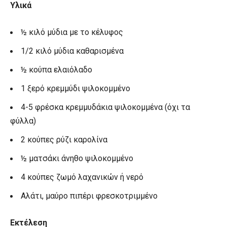
Υλικά
½ κιλό μύδια με το κέλυφος
1/2 κιλό μύδια καθαρισμένα
½ κούπα ελαιόλαδο
1 ξερό κρεμμύδι ψιλοκομμένο
4-5 φρέσκα κρεμμυδάκια ψιλοκομμένα (όχι τα
φύλλα)
2 κούπες ρύζι καρολίνα
½ ματσάκι άνηθο ψιλοκομμένο
4 κούπες ζωμό λαχανικών ή νερό
Αλάτι, μαύρο πιπέρι φρεσκοτριμμένο
Εκτέλεση