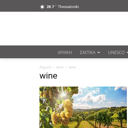
C
28.7
Thessaloniki
ΑΡΧΙΚΉ
ΣΧΕΤΙΚΆ
UNESCO
Αρχική
wine
wine
wine